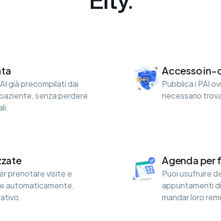
ata
Accesso in-
PAI già precompilati dai
Pubblica i PAI o
el paziente, senza perdere
necessario trova
li.
zzate
Agenda per f
er prenotare visite e
Puoi usufruire de
te automaticamente,
appuntamenti di 
rativo.
mandar loro remi