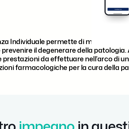
nza Individuale
permette di monitorare lo 
 prevenire il degenerare della patologia.
e prestazioni
da effettuare nell’arco di un
zioni farmacologiche
per la cura della pa
stro
impegno
in questi