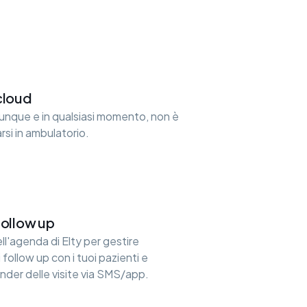
cloud
vunque e in qualsiasi momento, non è
rsi in ambulatorio.
ollow up
ll'agenda di Elty per gestire
follow up con i tuoi pazienti e
nder delle visite via SMS/app.