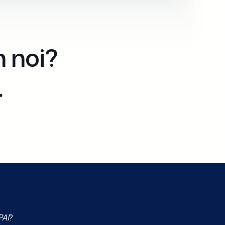
n noi?
.
PAI
?