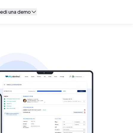
iedi una demo
la il form
ici
io