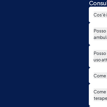
Consul
Cos'è i
Posso 
ambul
Posso 
uso at
Come p
Come i
terape