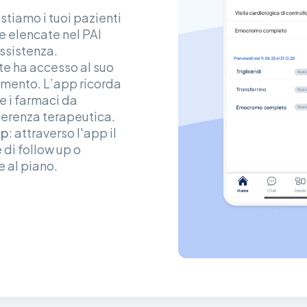
istiamo i tuoi pazienti
te elencate nel PAI
ssistenza.
nte ha accesso al suo
omento. L’app ricorda
e i farmaci da
derenza terapeutica.
up
: attraverso l'app il
 di follow up o
e al piano.