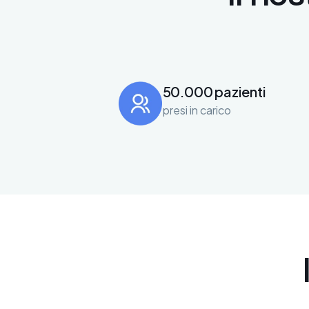
50.000 pazienti
presi in carico