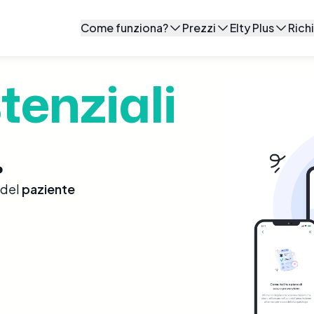
Come funziona?
Prezzi
Elty Plus
Rich
Per il medico
I nostri piani
Blog
Compi
tenziali
Per il paziente
Community di med
Eventi e Webinar
.
Dashboard di stud
 del
paziente