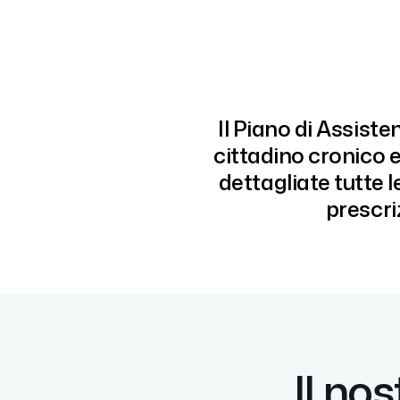
Il
Piano di Assiste
cittadino cronico
e
dettagliate
tutte l
prescri
Il no