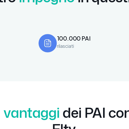
100.000 PAI
rilasciati
I
vantaggi
dei PAI co
Elty.